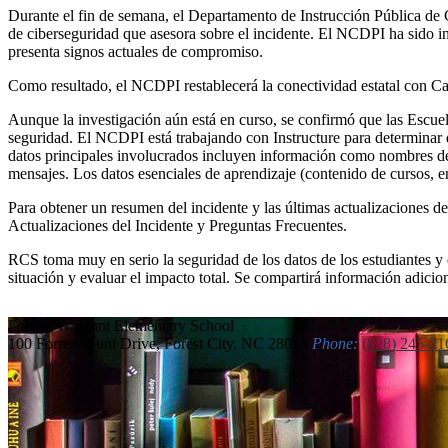
Durante el fin de semana, el Departamento de Instrucción Pública de 
de ciberseguridad que asesora sobre el incidente. El NCDPI ha sido i
presenta signos actuales de compromiso.
Como resultado, el NCDPI restablecerá la conectividad estatal con C
Aunque la investigación aún está en curso, se confirmó que las Escue
seguridad. El NCDPI está trabajando con Instructure para determinar
datos principales involucrados incluyen información como nombres de 
mensajes. Los datos esenciales de aprendizaje (contenido de cursos, 
Para obtener un resumen del incidente y las últimas actualizaciones de 
Actualizaciones del Incidente y Preguntas Frecuentes.
RCS toma muy en serio la seguridad de los datos de los estudiantes 
situación y evaluar el impacto total. Se compartirá información adicio
Forrest W. Hunt
Elementary School
100 Forrest Hunt Drive, Forest City, NC 28043
Phone:
(828) 245-21