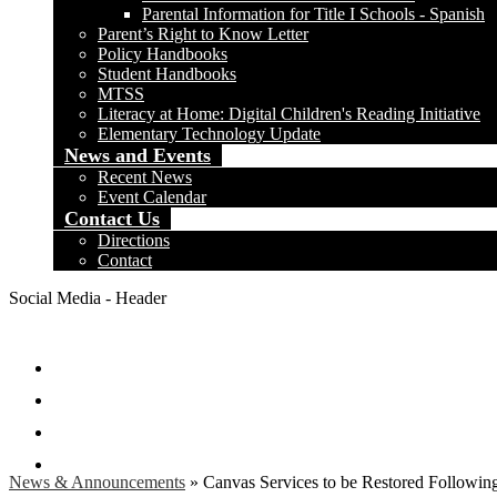
Parental Information for Title I Schools - Spanish
Parent’s Right to Know Letter
Policy Handbooks
Student Handbooks
MTSS
Literacy at Home: Digital Children's Reading Initiative
Elementary Technology Update
News and Events
Recent News
Event Calendar
Contact Us
Directions
Contact
Social Media - Header
Facebook
Twitter
Instagram
Search
News & Announcements
»
Canvas Services to be Restored Following