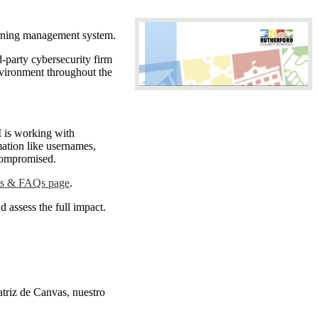
earning management system.
-party cybersecurity firm
nvironment throughout the
is working with
mation like usernames,
t compromised.
es & FAQs page
.
 assess the full impact.
atriz de Canvas, nuestro