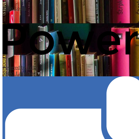
Edlio
Login
Powered by Edlio
Select Language
▼