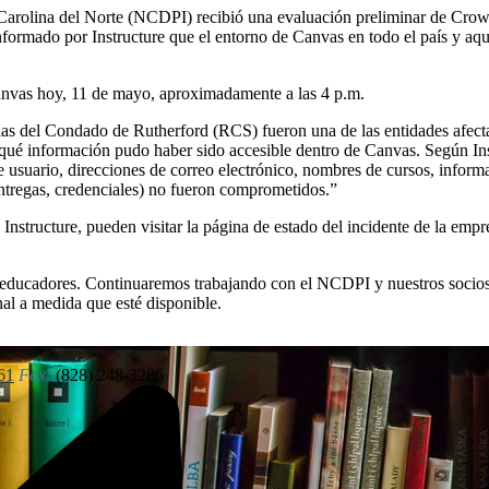
Carolina del Norte (NCDPI) recibió una evaluación preliminar de Crowd
nformado por Instructure que el entorno de Canvas en todo el país y aqu
anvas hoy, 11 de mayo, aproximadamente a las 4 p.m.
las del Condado de Rutherford (RCS) fueron una de las entidades afecta
 qué información pudo haber sido accesible dentro de Canvas. Según In
usuario, direcciones de correo electrónico, nombres de cursos, informa
entregas, credenciales) no fueron comprometidos.”
Instructure, pueden visitar la página de estado del incidente de la empr
y educadores. Continuaremos trabajando con el NCDPI y nuestros socios
nal a medida que esté disponible.
61
Fax:
(828) 248-3286