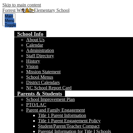
Skip to main content
Forrest W. Hunt Elementary School
Main
Menu
Toggle
School Info
About Us
Calendar
Administration
Staff Directory
History
Vision
Mission Statement
School Menus
District Calendars
NC School Report Card
Parents & Students
School Improvement Plan
PTO/LAC
Parent and Family Engagement
Title 1 Parent Information
Title 1 Parent Engagement Policy
Student/Parent/Teacher Compact
Parental Information for Title I Schools