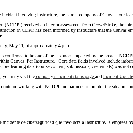
ty incident involving Instructure, the parent company of Canvas, our l
on (NCDPI) received an interim assessment from CrowdStrike, the third
nstruction (NCDPI) has been informed by Instructure that the Canvas e
se.
oday, May 11, at approximately 4 p.m.
as confirmed to be one of the instances impacted by the breach.
NCDPI 
thin Canvas. Per Instructure, "Core data fields involved include infor
 Core learning data (course content, submissions, credentials) was no
, you may visit the
company’s incident status page
and
Incident Updat
l continue working with NCDPI and partners to monitor the situation and
e incidente de ciberseguridad que involucra a Instructure, la empresa m